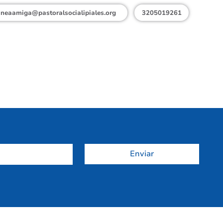
ineaamiga@pastoralsocialipiales.org
3205019261
Enviar