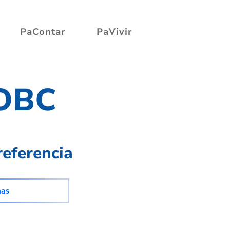
PaContar
PaVivir
 OBC
referencia
mas