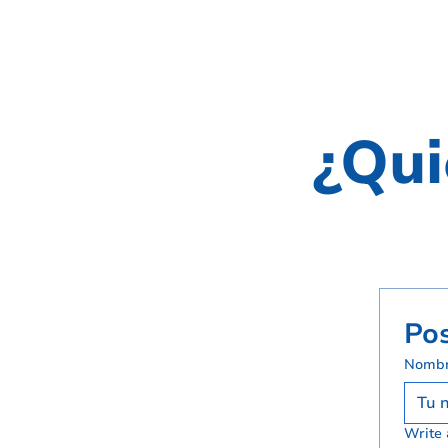
¿Qui
Pos
Nomb
Write