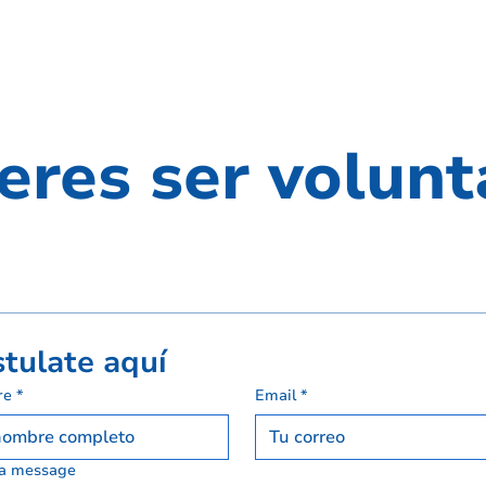
eres ser volunt
tulate aquí
re
*
Email
*
 a message