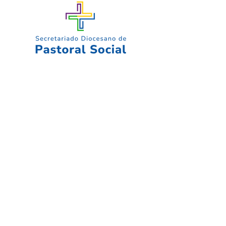
Sede Pinares de Santa Ana
Cra. 4 No. 1K – 26
B/ Pinares de Santa Ana
Tel:
+57 318 315 0085
Sede Avenida las Lajas
Cra. 6 No. 4 – 48
Avenida las lajas
Tel:
+57 318 315 0085
Sede Túquerres
Cra. 15 No. 15 – 40